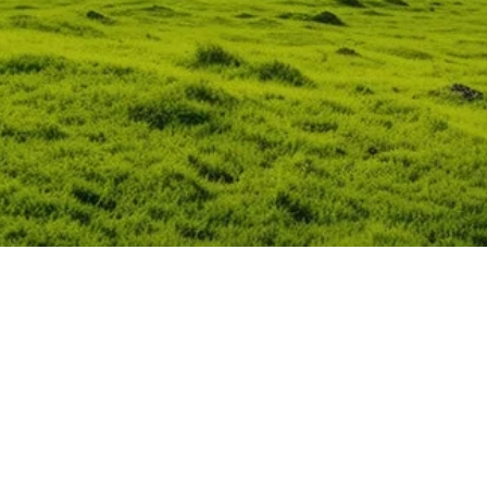
Gửi ngay
CÔNG TY CỔ PHẦN PHÁT TRIỂN THƯƠNG 
QATA GROUP là đối tác tin cậy trong lĩnh vực năng lượng mặt 