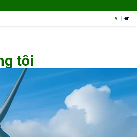
vi
en
ng tôi