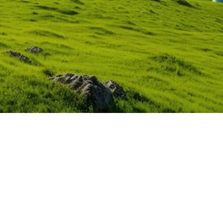
Sản phẩm
Inverter hòa lưới
MẠI DỊCH VỤ QATA
trời, phục vụ khách hàng trên