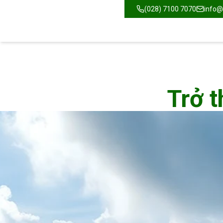
(028) 7100 7070
info@
Trở t